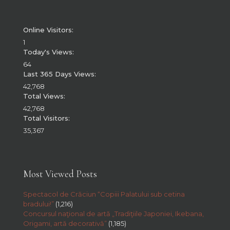
Online Visitors:
1
Today's Views:
64
Last 365 Days Views:
42,768
Total Views:
42,768
Total Visitors:
35,367
Most Viewed Posts
Spectacol de Crăciun “Copiii Palatului sub cetina
bradului!”
(1,216)
Concursul naţional de artă „Tradiţiile Japoniei, Ikebana,
Origami, artă decorativă”
(1,185)