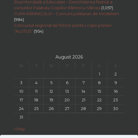
Ziua Mondială a Educației – Deschiderea festivă a
cursurilor Palatului Copiilor Râmnicu-Vâlcea
(1,057)
CUPA RÂMNICULUI – Concurs judeţean de modelism
(984)
Concursul regional de folclor pentru copii şi tineri
“ALUTUS”
(954)
August 2026
M
T
W
T
F
S
S
1
2
3
4
5
6
7
8
9
10
11
12
13
14
15
16
17
18
19
20
21
22
23
24
25
26
27
28
29
30
31
« May