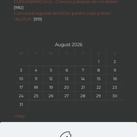
CUPA RÂMNICULUI – Concurs judeţean de modelism
(982)
Concursul regional de folclor pentru copii şi tineri
“ALUTUS”
(951)
August 2026
M
T
W
T
F
S
S
1
2
3
4
5
6
7
8
9
10
11
12
13
14
15
16
17
18
19
20
21
22
23
24
25
26
27
28
29
30
31
« May