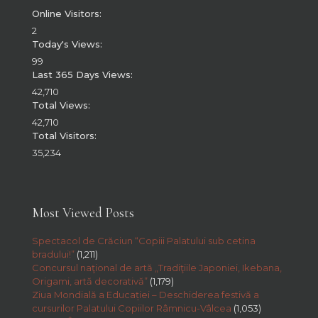
Online Visitors:
2
Today's Views:
99
Last 365 Days Views:
42,710
Total Views:
42,710
Total Visitors:
35,234
Most Viewed Posts
Spectacol de Crăciun “Copiii Palatului sub cetina
bradului!”
(1,211)
Concursul naţional de artă „Tradiţiile Japoniei, Ikebana,
Origami, artă decorativă”
(1,179)
Ziua Mondială a Educației – Deschiderea festivă a
cursurilor Palatului Copiilor Râmnicu-Vâlcea
(1,053)