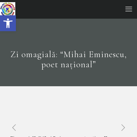
Open toolbar
Zi omagială: “Mihai Eminescu,
poet național”