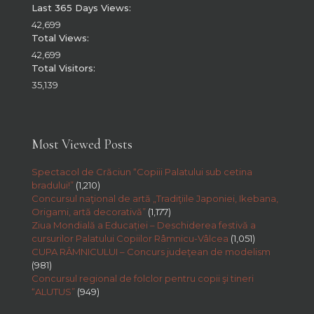
Last 365 Days Views:
42,699
Total Views:
42,699
Total Visitors:
35,139
Most Viewed Posts
Spectacol de Crăciun “Copiii Palatului sub cetina
bradului!”
(1,210)
Concursul naţional de artă „Tradiţiile Japoniei, Ikebana,
Origami, artă decorativă”
(1,177)
Ziua Mondială a Educației – Deschiderea festivă a
cursurilor Palatului Copiilor Râmnicu-Vâlcea
(1,051)
CUPA RÂMNICULUI – Concurs judeţean de modelism
(981)
Concursul regional de folclor pentru copii şi tineri
“ALUTUS”
(949)