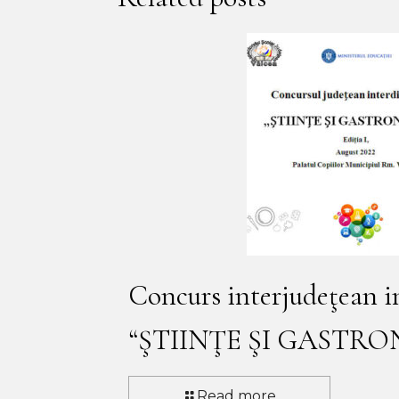
Concurs interjudeţean in
“ŞTIINŢE ŞI GASTRO
Read more