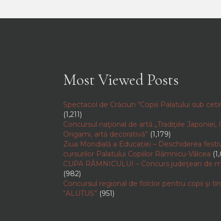
Most Viewed Posts
Spectacol de Crăciun “Copiii Palatului sub cetin
(1,211)
Concursul naţional de artă „Tradiţiile Japoniei,
Origami, artă decorativă”
(1,179)
Ziua Mondială a Educației – Deschiderea festi
cursurilor Palatului Copiilor Râmnicu-Vâlcea
(1
CUPA RÂMNICULUI – Concurs judeţean de m
(982)
Concursul regional de folclor pentru copii şi tin
“ALUTUS”
(951)