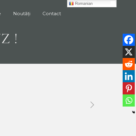
Romanian
e
Noutăți
Contact
Z !