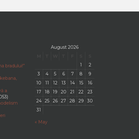
August 2026
M
T
W
T
F
S
S
1
2
a bradului!”
3
4
5
6
7
8
9
 Ikebana,
10
11
12
13
14
15
16
vă a
17
18
19
20
21
22
23
,053)
24
25
26
27
28
29
30
odelism
31
eri
« May