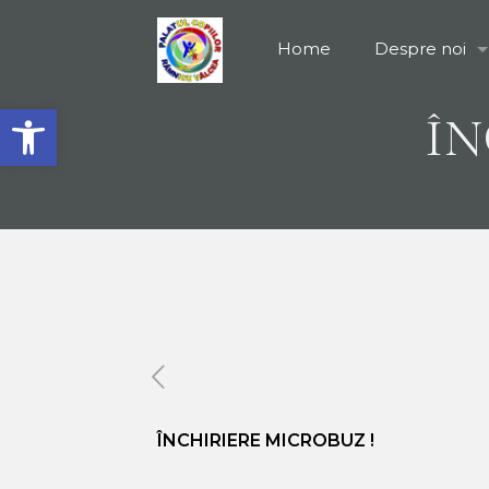
Home
Despre noi
Open toolbar
ÎN
ÎNCHIRIERE MICROBUZ !