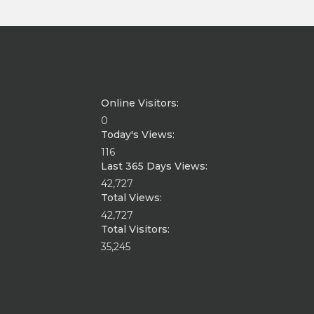
Online Visitors:
0
Today's Views:
116
Last 365 Days Views:
42,727
Total Views:
42,727
Total Visitors:
35,245