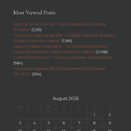
Most Viewed Posts
Spectacol de Crăciun “Copiii Palatului sub cetina
bradului!”
(1,216)
Concursul naţional de artă „Tradiţiile Japoniei, Ikebana,
Origami, artă decorativă”
(1,186)
Ziua Mondială a Educației – Deschiderea festivă a
cursurilor Palatului Copiilor Râmnicu-Vâlcea
(1,058)
CUPA RÂMNICULUI – Concurs judeţean de modelism
(984)
Concursul regional de folclor pentru copii şi tineri
“ALUTUS”
(954)
August 2026
M
T
W
T
F
S
S
1
2
3
4
5
6
7
8
9
10
11
12
13
14
15
16