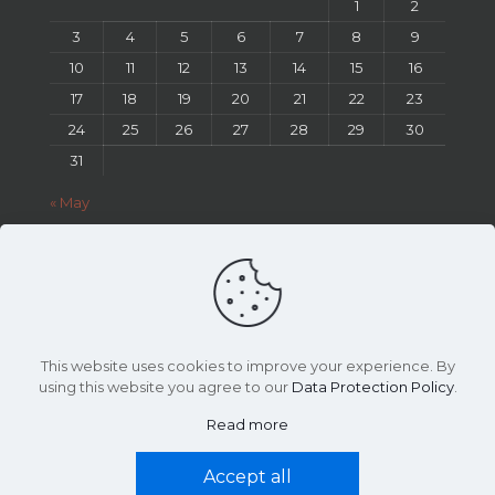
1
2
3
4
5
6
7
8
9
10
11
12
13
14
15
16
17
18
19
20
21
22
23
24
25
26
27
28
29
30
31
« May
This website uses cookies to improve your experience. By
using this website you agree to our
Data Protection Policy
.
Design By
Dream Pictures Studio
2026
Read more
Accept all