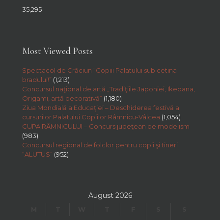
35,295
Most Viewed Posts
Spectacol de Crăciun “Copiii Palatului sub cetina
bradului!”
(1,213)
Concursul naţional de artă „Tradiţiile Japoniei, Ikebana,
Origami, artă decorativă”
(1,180)
Ziua Mondială a Educației – Deschiderea festivă a
cursurilor Palatului Copiilor Râmnicu-Vâlcea
(1,054)
CUPA RÂMNICULUI – Concurs judeţean de modelism
(983)
Concursul regional de folclor pentru copii şi tineri
“ALUTUS”
(952)
August 2026
M
T
W
T
F
S
S